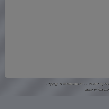
Copyright ©
Vitaminetekort
- - Powered by
Wo
Design by
Free Wor