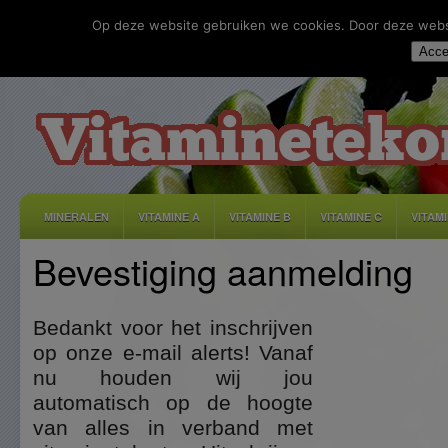
Op deze website gebruiken we cookies. Door deze websit
Acce
MINERALEN
VITAMINE A
VITAMINE B
VITAMINE C
VITAM
Bevestiging aanmelding
DISCLAIMER
ADVERTEREN
CONTACT
PRIVACY
Bedankt voor het inschrijven
op onze e-mail alerts! Vanaf
nu houden wij jou
automatisch op de hoogte
van alles in verband met