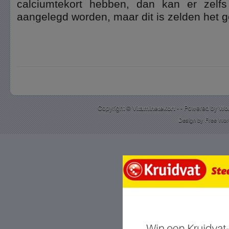
calciumtekort hebben, dan kan er zelfs
aangelegd worden, maar dit is zelden het g
Copyright ©
Vitaminetekort
- - Powered by
Wo
Design by
Free Wor