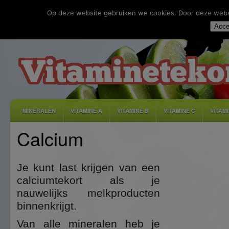
Op deze website gebruiken we cookies. Door deze websit
Acce
MINERALEN
VITAMINE A
VITAMINE B
VITAMINE C
VITAM
Calcium
DISCLAIMER
ADVERTEREN
CONTACT
PRIVACY
Je kunt last krijgen van een
calciumtekort als je
nauwelijks melkproducten
binnenkrijgt.
Van alle mineralen heb je