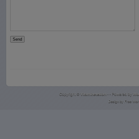
Copyright ©
Vitaminetekort
- - Powered by
Wo
Design by
Free Wor