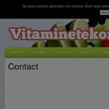
Op deze website gebruiken we cookies. Door deze websit
Acce
MINERALEN
VITAMINE A
VITAMINE B
VITAMINE C
VITAM
Contact
DISCLAIMER
ADVERTEREN
CONTACT
PRIVACY