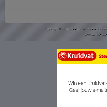
Copyright ©
Vitaminetekort
- - Powered by
Wo
Design by
Free Wor