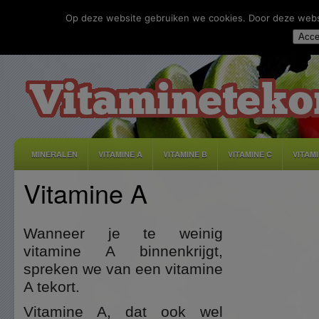
Op deze website gebruiken we cookies. Door deze websit
Acce
MINERALEN
VITAMINE A
VITAMINE B
VITAMINE C
VITAM
Vitamine A
DISCLAIMER
ADVERTEREN
CONTACT
PRIVACY
Wanneer je te weinig
vitamine A binnenkrijgt,
spreken we van een vitamine
A tekort.
Vitamine A, dat ook wel