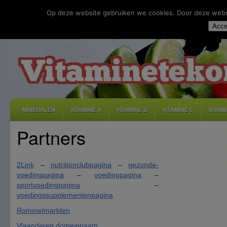
Op deze website gebruiken we cookies. Door deze websit
Acce
MINERALEN
VITAMINE A
VITAMINE B
VITAMINE C
VITAM
Partners
DISCLAIMER
ADVERTEREN
CONTACT
PRIVACY
2Link
–
nutritionclubpagina
–
gezonde-
voedingpagina
–
voedingpagina
–
sportvoedingpagina
–
voedingssupplementenpagina
Rommelmarkten
Vlaanderen domeinnaam