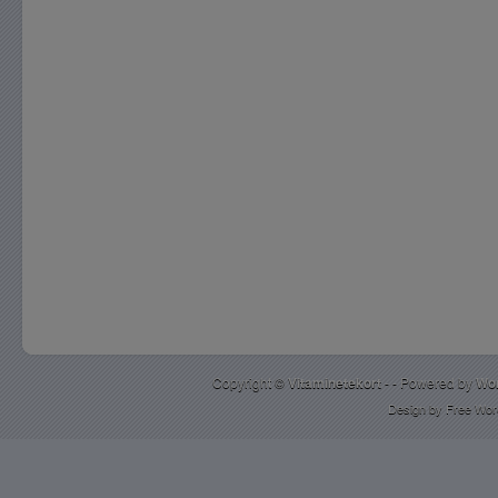
Copyright ©
Vitaminetekort
- - Powered by
Wo
Design by
Free Wor