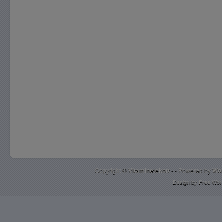
Copyright ©
Vitaminetekort
- - Powered by
Wo
Design by
Free Wor