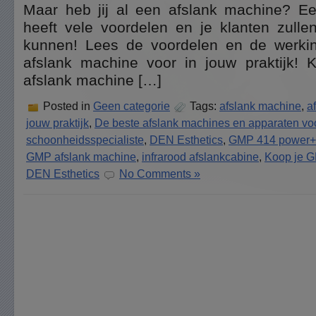
Maar heb jij al een afslank machine? E
heeft vele voordelen en je klanten zulle
kunnen! Lees de voordelen en de werkin
afslank machine voor in jouw praktijk!
afslank machine […]
Posted in
Geen categorie
Tags:
afslank machine
,
a
jouw praktijk
,
De beste afslank machines en apparaten vo
schoonheidsspecialiste
,
DEN Esthetics
,
GMP 414 power+
GMP afslank machine
,
infrarood afslankcabine
,
Koop je G
DEN Esthetics
No Comments »