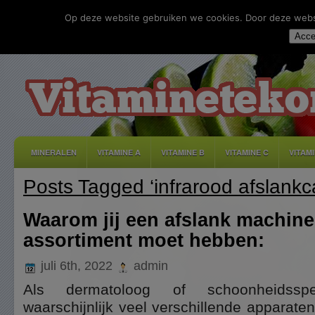
Op deze website gebruiken we cookies. Door deze websit
Acce
MINERALEN
VITAMINE A
VITAMINE B
VITAMINE C
VITAM
Posts Tagged ‘infrarood afslankc
DISCLAIMER
ADVERTEREN
CONTACT
PRIVACY
Waarom jij een afslank machine 
assortiment moet hebben:
juli 6th, 2022
admin
Als dermatoloog of schoonheidsspe
waarschijnlijk veel verschillende apparate