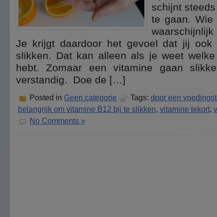
schijnt steed
te gaan. Wie 
waarschijnlij
Je krijgt daardoor het gevoel dat jij ook
slikken. Dat kan alleen als je weet welke 
hebt. Zomaar een vitamine gaan slikken
verstandig. Doe de […]
Posted in
Geen categorie
Tags:
door een voedingst
belangrijk om vitamine B12 bij te slikken
,
vitamine tekort
,
v
No Comments »