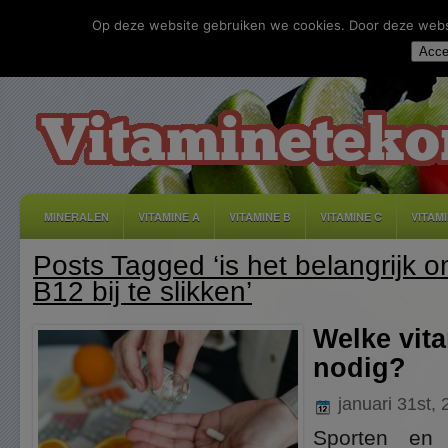
Op deze website gebruiken we cookies. Door deze websit
Acce
MINERALEN
VITAMINE A
VITAMINE B
VITAMINE C
VITAM
Posts Tagged ‘is het belangrijk 
DISCLAIMER
ADVERTEREN
CONTACT
PRIVACY
B12 bij te slikken’
Welke vit
nodig?
januari 31st,
Sporten en 