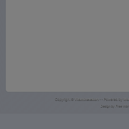
Copyright ©
Vitaminetekort
- - Powered by
Wo
Design by
Free Wor